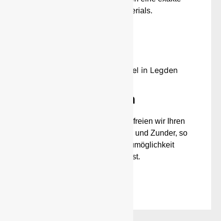
Präzision des Materials.
mehr
Strahlen
Mit unserer Strahlanlage befreien wir Ihren
Stahl sorgfältig von Schmutz und Zunder, so
dass eine direkte Einbaumöglichkeit
gewährleistet ist.
mehr