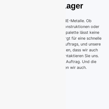
mehr auf Lager
Ob Edelstahl, Stahl oder NE-Metalle. Ob
Flachprodukte, Bleche, Stahlkonstruktionen oder
Bauzubehör: Unsere Angebotspalette lässt keine
Wünsche offen. Unser Team sorgt für eine schnelle
und exakte Abwicklung Ihres Auftrags, und unsere
Lagerkapazitäten gewährleisten, dass wir auch
Ihren Stahl vorrätig haben. Kontaktieren Sie uns.
Gerne übernehmen wir Ihren Auftrag. Und die
Anarbeitung übernehmen wir auch.