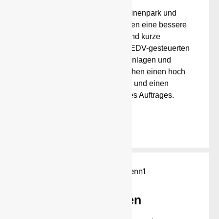
Ein umfangreicher Maschinenpark und
modernste Technik garantieren eine bessere
Schnittoptimierung und kurze
Verarbeitungszeiten. Unsere EDV-gesteuerten
Bügelautomaten, Richtanlagen und
Schneidautomaten ermöglichen einen hoch
professionellen Service und einen
reibungslosen Ablauf Ihres Auftrages.
mehr
Schweißen