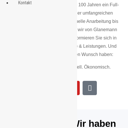
Kontakt
In Sachen Stahl sind wir seit über 100 Jahren ein Full-
Service-Unternehmen. Von einer umfangreichen
Angebotspalette über die individuelle Anarbeitung bis
zur pünktlichen Lieferung lassen wir von Glanemann
keinen Kundenwunsch offen. Informieren Sie sich in
aller Ruhe über unsere Produkte & Leistungen. Und
wenn Sie eine Frage oder einen Wunsch haben:
Wir sind für Sie da. Gut. Schnell. Ökonomisch.
Stahlhandel: Wir haben