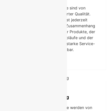
Unsere Stahl-Produkte sind von
konstanter und zertifizierter Qualität.
Diese Hochwertigkeit ist jederzeit
überprüfbar. Doch erst im Zusammenhang
mit der Anarbeitung unserer Produkte, der
Koordination der Arbeitsabläufe und der
Logistik wird eine wirklich starke Service-
Leistung erkennbar.
Anarbeitung
Sämtliche Arbeitsprozesse werden von