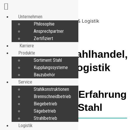
Unternehmen
Philosophie
Ansprechpartner
Zertifiziert
Karriere
Glanemann: Stahlhandel,
Produkte
Sortiment Stahl
Service & Logistik
Kupplungssysteme
Bauzubehör
ÜBER UNS
Service
Stahlkonstruktionen
Über 100 Jahre Erfahrung
Brennschneidbetrieb
Biegebetrieb
in Sachen Stahl
Sägebetrieb
Strahlbetrieb
Logistik