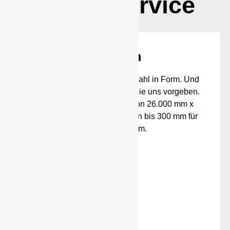
Unser Service
Brennen
Ab sofort brennen wir auch Stahl in Form. Und
zwar genau in die Form, die Sie uns vorgeben.
Dabei sind selbst Größen von 26.000 mm x
3.500 mm und Materialstärken bis 300 mm für
uns kein Problem.
mehr
Biegen