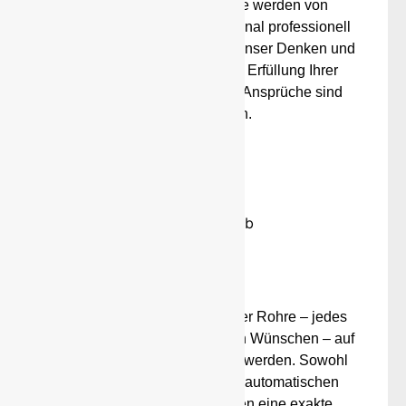
Sämtliche Arbeitsprozesse werden von
unserem fachkundigen Personal professionell
und schnell durchgeführt. All unser Denken und
Handeln ist auf die perfekte Erfüllung Ihrer
Wünsche ausgerichtet. Ihre Ansprüche sind
unser Ansporn.
mehr
Sägen
Ob Formstahl, Flachstahl oder Rohre – jedes
Material kann ganz nach Ihren Wünschen – auf
den Millimeter genau gesägt werden. Sowohl
unsere manuellen als auch automatischen
Sägeanlagen gewährleisten eine exakte