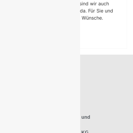
Bauvorhaben ist. Darum sind wir auch
gerne etwas früher für Sie da. Für Sie und
Ihre ganz individuellen Wünsche.
Wilhelm Große Glanemann
Stahl- und
Röhrengroßhandlung
Nachfolger Betriebs GmbH & Co. KG