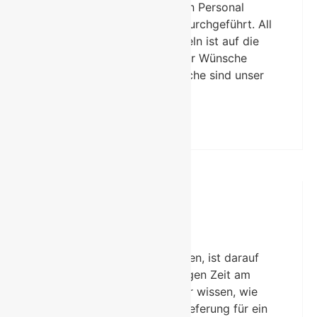
unserem fachkundigen Personal
professionell und schnell durchgeführt. All
unser Denken und Handeln ist auf die
perfekte Erfüllung Ihrer Wünsche
ausgerichtet. Ihre Ansprüche sind unser
Ansporn.
Lieferung
Alles was wir unternehmen, ist darauf
ausgerichtet, zur richtigen Zeit am
richtigen Ort zu sein. Wir wissen, wie
wichtig eine zeitgenaue Lieferung für ein